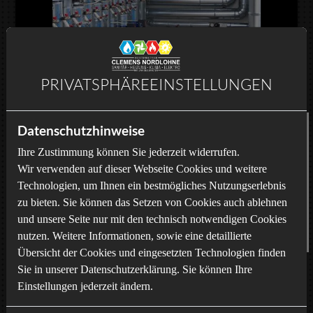
PRIVATSPHÄRE­EINSTELLUNGEN
Heizsysteme
Datenschutzhinweise
Heizen mit Deckenheizstrahlplatten
Kontaktdaten
ist die moderne Lösung der
Ihre Zustimmung können Sie jederzeit widerrufen.
energieeffizienten
Wir verwenden auf dieser Webseite Cookies und weitere
Wärmebereitstellung in Lagerhallen,
Technologien, um Ihnen ein bestmögliches Nutzungserlebnis
Großraumbüros und
zu bieten. Sie können das Setzen von Cookies auch ablehnen
Produktionsstätten.
und unsere Seite nur mit den technisch notwendigen Cookies
nutzen. Weitere Informationen, sowie eine detaillierte
Weiterlesen
Übersicht der Cookies und eingesetzten Technologien finden
Sie in unserer Datenschutzerklärung. Sie können Ihre
Einstellungen jederzeit ändern.